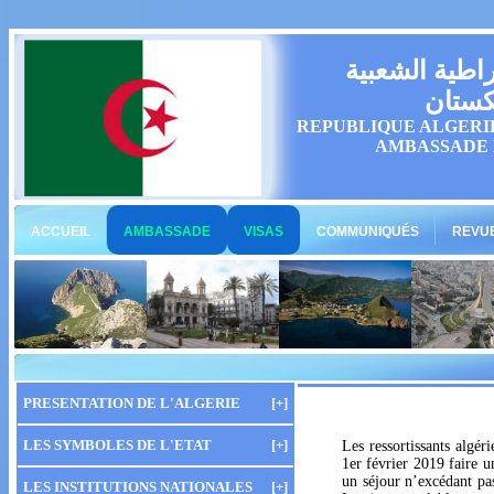
راطية الشعبية
كستان
REPUBLIQUE ALGERI
AMBASSADE 
ACCUEIL
AMBASSADE
VISAS
COMMUNIQUÉS
REVUE
PRESENTATION DE L'ALGERIE
[+]
LES SYMBOLES DE L'ETAT
[+]
Les ressortissants algé
1er février 2019 faire u
un séjour n’excédant pas
LES INSTITUTIONS NATIONALES
[+]