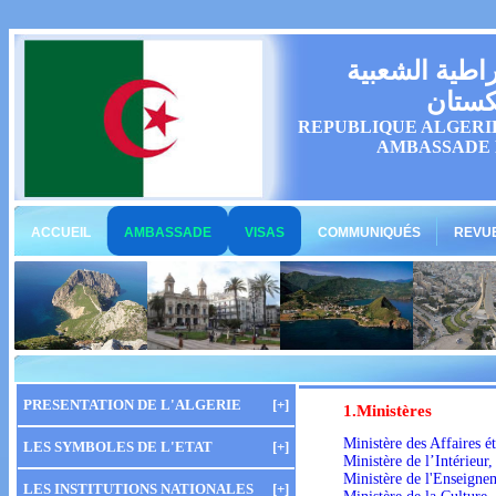
راطية الشعبية
كستان
REPUBLIQUE ALGERI
AMBASSADE 
ACCUEIL
AMBASSADE
VISAS
COMMUNIQUÉS
REVUE
PRESENTATION DE L'ALGERIE
[+]
1.Ministères
Ministère des Affaires é
LES SYMBOLES DE L'ETAT
[+]
Ministère de l’Intérieur
Ministère de l'Enseigne
LES INSTITUTIONS NATIONALES
[+]