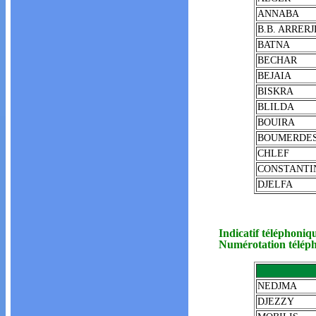
ANNABA
B.B. ARRERJ
BATNA
BECHAR
BEJAIA
BISKRA
BLILDA
BOUIRA
BOUMERDE
CHLEF
CONSTANTI
DJELFA
Indicatif téléphoniq
Numérotation téléph
NEDJMA
DJEZZY