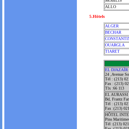
MOBILIS
ALLO
5.Hôtels
ALGER
BECHAR
CONSTANTI
OUARGLA
TIARET
EL DJAZAÏR
24 ,Avenue So
Tél : (213) 02
Fax : (213) 0
Tlx :66 113
EL AURASSI
Bd, Frantz Fa
Tél : (213) 02
Fax :(213) 021
HÔTEL INT
Pins Maritim
Tél :(213) 02
Fax :(213) 02