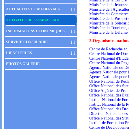
Ministère de la Culture
Ministère de la Jeunesse
ACTUALITES ET MEDIAS ALG
[+]
Ministère de l'Agricult
Ministère du Commerce
Ministère de la Poste e
ACTIVITES DE L'AMBASSADE
Ministère de la Solidari
Ministère du Tourisme, de
INFORMATIONS ECONOMIQUES
[+]
Ministère de la Défense
2.Organismes natio
SERVICE CONSULAIRE
[+]
Centre de Recherche en
LIENS UTILES
[+]
Centre National de Doc
Centre National d'Étude
Centre National du Reg
PHOTOS GALERIE
Agence Nationale du Dév
Agence Nationale pour l
Agence Nationale pour l
Office National de Rech
Office National des Sta
Office Algérien de Pro
Office National des Ex
Institut National de Fo
Institut National de la 
Office National des Droi
Direction Nationale des
Office National des Sta
Institut de Formation Pr
Centre de Développeme