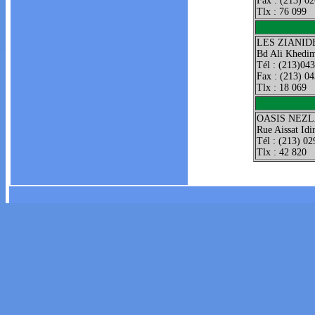
Fax : (213) 0
Tlx : 76 099
LES ZIANID
Bd Ali Khedi
Tél : (213)04
Fax : (213) 0
Tlx : 18 069
OASIS NEZ
Rue Aissat Idi
Tél : (213) 02
Tlx : 42 820