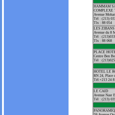
HAMMAM S
COMPLEXE
Avenue Moham
Tél : (213) 03
Tlx : 88 054
LES ZIBANS
Avenue du 8 
Tél : (213)033
Tlx : 88 068
PLACE HOT
Centre Ben Bo
Tél : (213)02
HOTEL LE 
RN 24, Place 
Tél:+213 24 
LE CAID
Avenue Nasr E
Tél : (213) 03
PANORAMI
59,Avenue Oua