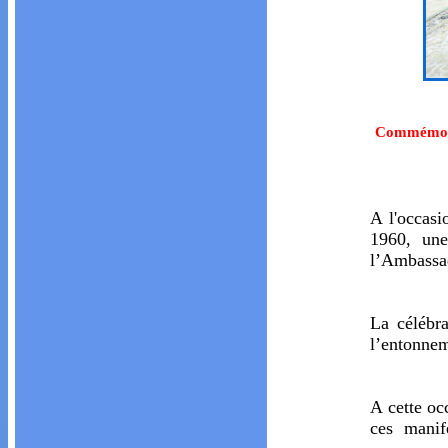
Commémorat
A l'occas
1960, une
l’Ambassa
La célébra
l’entonnem
A cette oc
ces manif