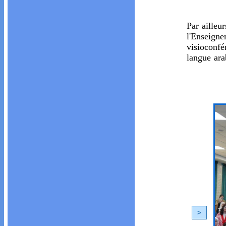
Par ailleu
l'Enseign
visioconfé
langue ara
<