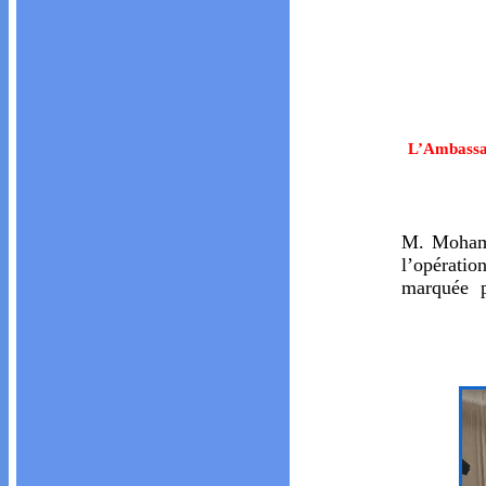
L’Ambassad
M. Mohame
l’opératio
marquée 