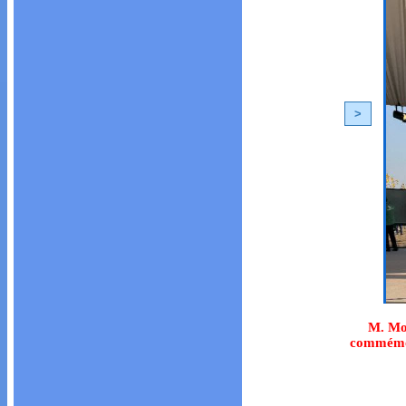
<
M. Mo
commémor