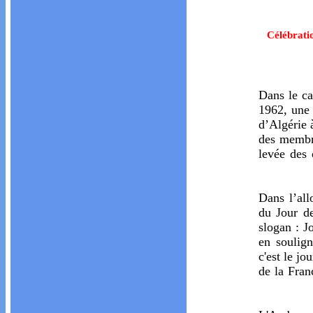
Célébrati
Dans le ca
1962, une 
d’Algérie
des membre
levée des 
Dans l’al
du Jour de
slogan : J
en soulign
c'est le j
de la Fran