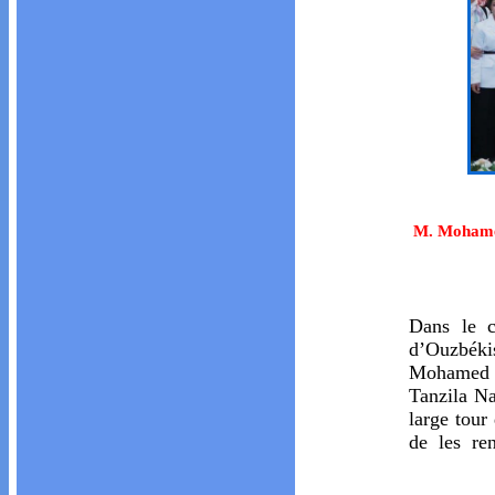
M. Mohamed
Dans le c
d’Ouzbéki
Mohamed I
Tanzila Na
large tour
de les re