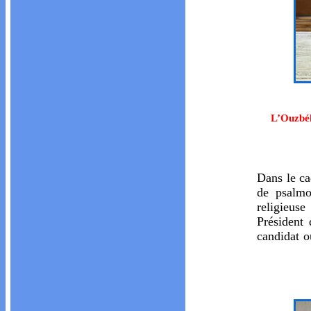
L’Ouzbéki
Dans le ca
de psalmo
religieus
Présiden
candidat 