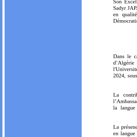
Son Excel
Sadyr JAPA
en qualit
Démocrat
Dans le c
d’Algérie 
l'Univers
2024, sous
La contri
l’Ambassad
la langue
La présenc
en langue 