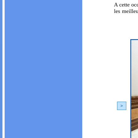
A cette occ
les meille
<