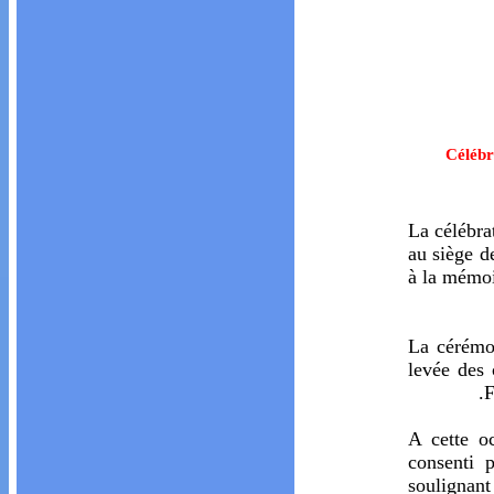
Célébr
La célébra
au siège d
à la mémo
La cérémo
levée des 
F
A cette o
consenti p
soulignan