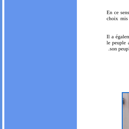
En ce sens
choix mis
Il a égale
le peuple a
son peupl