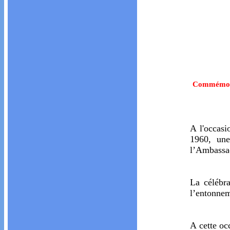
Commémorat
A l'occas
1960, une
l’Ambassa
La célébra
l’entonnem
A cette oc