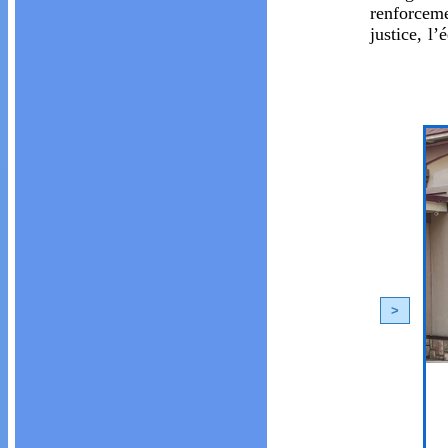
renforceme
justice, l’
<