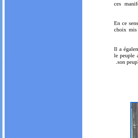
ces manif
En ce sens
choix mis
Il a égale
le peuple a
son peupl