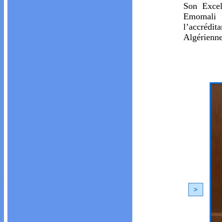
Son Excel
Emomali 
l’accrédi
Algérienne
<