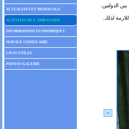
بين الدولتين
ACTUALITES ET MEDIAS ALG
اللازمة لذلك
ACTIVITES DE L'AMBASSADE
INFORMATIONS ECONOMIQUES
SERVICE CONSULAIRE
LIENS UTILES
PHOTOS GALERIE
<