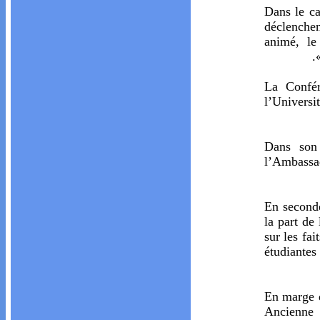
Dans le ca
déclenche
animé, le
La Confér
l’Universi
Dans son 
l’Ambassad
En seconde
la part de
sur les fai
étudiantes
En marge d
Ancienne 