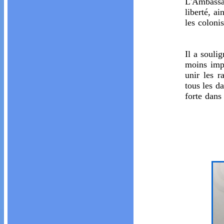
L'Ambassad
liberté, ai
les coloni
Il a soulig
moins impo
unir les 
tous les d
forte dans 