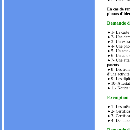
En cas de ren
photos d’iden
Demande de 
►1- La carte 
►2- Une dema
►3- Un extrai
►4- Une photo
►5- Un acte d
►6- Un acte d
►7- Une attest
parents.
►8- Les trois 
d’une activité
►9- Les dipl
►10- Attestat
►11- Notice i
Exemption 
►1- Les mêmes
►2- Certificat
►3- Certificat
►4- Demande 
Demande de 