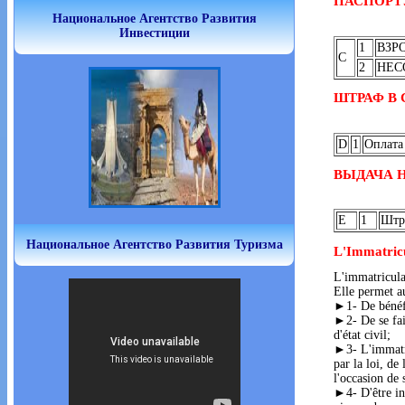
ПАСПОРТ
Национальное Агентство Развития
Инвестиции
1
ВЗР
C
2
НЕС
ШТРАФ В 
D
1
Оплата
ВЫДАЧА 
E
1
Штр
Национальное Агентство Развития Туризма
L'Immatricu
L'immatriculat
Elle permet a
►1- De bénéfi
►2- De se fair
d'état civil;
►3- L'immatri
par la loi, de
l'occasion de 
►4- D'être ins