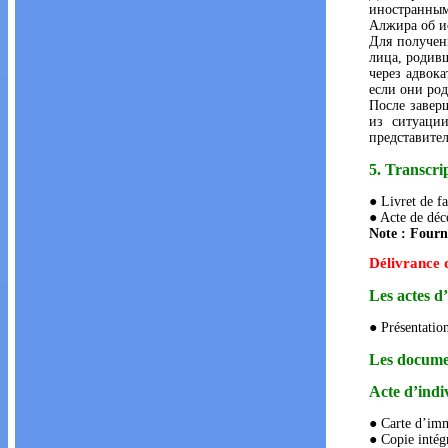
иностранны
Алжира об и
Для получен
лица, родив
через адвок
если они род
После завер
из ситуаци
представител
5. Transcri
● Livret de f
● Acte de décè
Note : Fourni
Délivrance d
Les actes d’
● Présentation
Les document
Acte d’indiv
● Carte d’imm
● Copie intégr