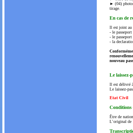
► (04) photos
tirage.
En cas de r
Il est joint a
- le passeport
- le passeport
- la declarati
Conformément 
renouvellemen
nouveau pass
Le laissez-
Il est délivré
Le laissez-pas
Etat Civil
Conditions d
Être de nation
L’original de 
Transcriptio