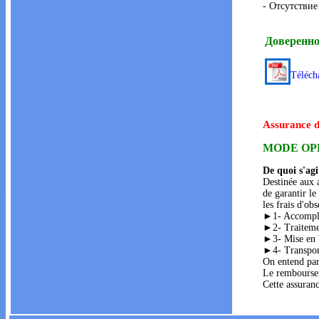
- Отсутствие
Доверенно
Téléch
Assurance d
MODE OP
De quoi s'agit
Destinée aux a
de garantir le
les frais d'ob
►1- Accomplis
►2- Traitemen
►3- Mise en b
►4- Transport
On entend par
Le remboursem
Cette assuranc