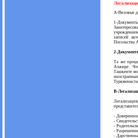
Легализаци
A-Визовые д
1-Документы
Заинтересо
учреждение
записей акт
Посольства 
2-Документ
Та же проце
Алжире. Чт
Ташкенте мо
иностранных
Туркмениста
B-Легализац
Легализация
представите
- Довереннос
- Свидетельс
- Родительск
- Разрешение
- Дарственна