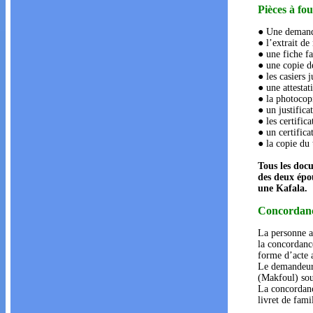
Pièces à fou
● Une demande
● l’extrait d
● une fiche fa
● une copie de
● les casiers 
● une attestat
● la photocopi
● un justifica
● les certific
● un certific
● la copie du 
Tous les docu
des deux épou
une Kafala.
Concordanc
La personne ay
la concordanc
forme d’acte a
Le demandeur 
(Makfoul) sou
La concordance
livret de fami