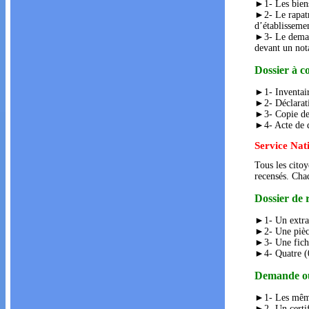
►1- Les biens
►2- Le rapatri
d’établissemen
►3- Le demand
devant un not
Dossier à c
►1- Inventair
►2- Déclarat
►3- Copie de l
►4- Acte de d
Service Nat
Tous les citoy
recensés. Cha
Dossier de 
►1- Un extrai
►2- Une pièce 
►3- Une fiche
►4- Quatre (0
Demande ou 
►1- Les mêmes
►2- Un certifi