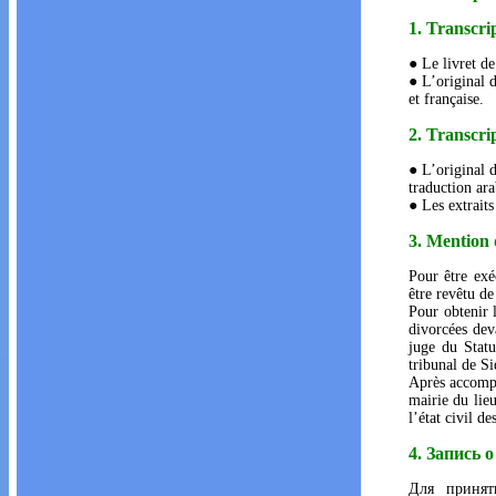
1. Transcri
● Le livret de
● L’original d
et française.
2. Transcri
● L’original d
traduction ara
● Les extraits
3. Mention
Pour être exé
être revêtu d
Pour obtenir 
divorcées dev
juge du Statu
tribunal de Si
Après accompli
mairie du lie
l’état civil d
4. Запись 
Для принят