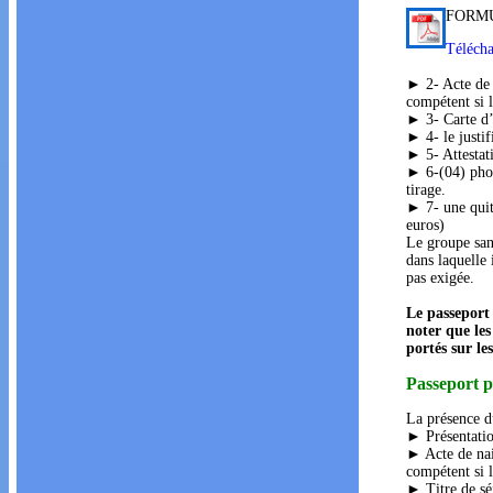
FORM
Télécha
► 2- Acte de 
compétent si l
► 3- Carte d’
► 4- le justifi
► 5- Attestati
► 6-(04) phot
tirage.
► 7- une quitt
euros)
Le groupe sang
dans laquelle 
pas exigée.
Le passeport 
noter que les
portés sur le
Passeport p
La présence du
► Présentatio
► Acte de nai
compétent si l
► Titre de séj