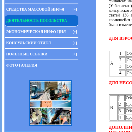
финансах на
(Узбекиста
СРЕДСТВА МАССОВОЙ ИНФ-Я
[+]
консульског
статей 136 
касающейся 
ДЕЯТЕЛЬНОСТЬ ПОСОЛЬСТВА
были изменен
ЭКОНОМИЧЕСКАЯ ИНФО-ЦИЯ
[+]
ДЛЯ ВЗРО
КОНСУЛЬСКИЙ ОТДЕЛ
[+]
1
Об
ПОЛЕЗНЫЕ ССЫЛКИ
[+]
2
Ср
A
ФОТО ГАЛЕРИЯ
3
Об
4
Ср
ДЛЯ НЕС
1
Обы
2
Сро
B
3
Обы
4
Сро
ДОПОЛНИ