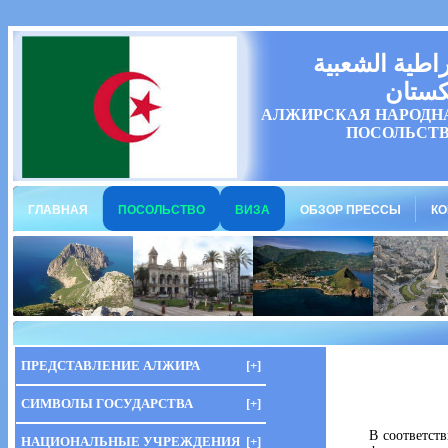
راطية الشعبية
كستان
АЛЖИРСКАЯ НАРОДН
ПОСОЛЬСТВ
ГЛАВНАЯ
ПОСОЛЬСТВО
ВИЗА
ОБЗОР ПРЕССЫ
КО
ПРЕДСТАВЛЕНИЕ АЛЖИРА
[+]
СИМВОЛЫ ГОСУДАРСТВА
[+]
В соответст
НАЦИОНАЛЬНЫЕ УЧРЕЖДЕНИЯ
[+]