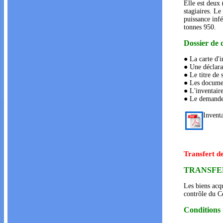
Elle est deux 
stagiaires. L
puissance infé
tonnes 950.
Dossier de
● La carte d'i
● Une déclarat
● Le titre de 
● Les document
● L'inventaire
● Le demandeur
Invent
Transfert de
TRANSFER
Les biens acq
contrôle du Co
Conditions 