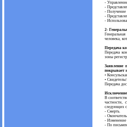
- Управлени
- Представл
- Получение 
- Представл
- Использова
2- Генераль
Генеральная
человека, ко
Передача ко
Передача ко
зоны регист
Заявление 
покрывает н
• Консульска
• Свидетельс
Передача дос
Исключение
В соответств
частности, 
следующих с
- Смерть.
- Окончател
- Изменение 
- По письме