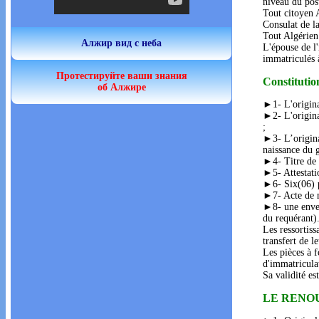
niveau du post
Tout citoyen 
Consulat de la
Tout Algérien 
Алжир вид с неба
L'épouse de l'
immatriculés 
Протестируйте ваши знания
Constitutio
об Алжире
►1- L'origina
►2- L'original
;
►3- L’original
naissance du g
►4- Titre de s
►5- Attestatio
►6- Six(06) p
►7- Acte de m
►8- une envel
du requérant)
Les ressortis
transfert de l
Les pièces à f
d'immatriculat
Sa validité es
LE RENO