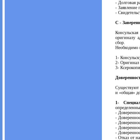
- Долговая р
- Заявление 
- Свидетель
C - Заверен
Консульская
оригиналу а
сбор.
Необходимо 
1- Консульс
2- Оригинал
3- Ксерокоп
Довереннос
Существуют 
и «общая» д
1- Специа
определенные
- Довереннос
- Довереннос
- Довереннос
- Довереннос
- Довереннос
- Отказ от н