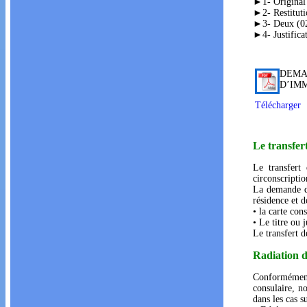
►1- Original d
►2- Restituti
►3- Deux (02)
►4- Justificat
DEMA
D’IM
Télécharger
Le transfer
Le transfert
circonscripti
La demande de
résidence et d
• la carte con
• Le titre ou j
Le transfert d
Radiation d
Conformément
consulaire, no
dans les cas s