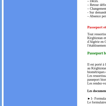
– Décès.
– Retour défin
– Changement 
- Sur demande 
– Absence pen
Passeport et
Tout ressortis
Kirghizstan e
d'Algérie en 
l'établisseme
Passeport 
Il est porté 
au Kirghizsta
biométriques e
Les ressortiss
passeport bio
Les rendez-vo
Les document
►1- Formulair
Le formulaire