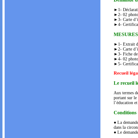
►1- Déclaratio
►2- 02 photos
►3- Carte d’i
►4- Certificat
MESURES
►1- Extrait d
►2- Carte d’i
►3- Fiche de 
►4- 02 photos
►5- Certificat
Recueil léga
Le recueil l
Aux termes de
portant sur le
l’éducation et
Conditions 
● La demande 
dans la circon
● Le demandeu